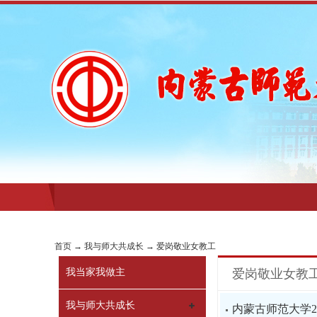
首页
→
我与师大共成长
→
爱岗敬业女教工
我当家我做主
爱岗敬业女教
我与师大共成长
内蒙古师范大学20